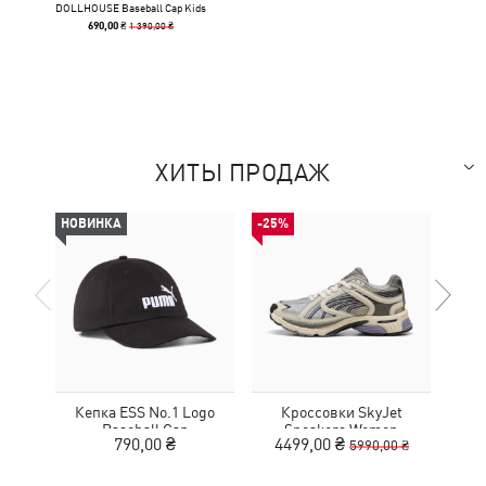
DOLLHOUSE Baseball Cap Kids
1 390,00 ₴
690,00 ₴
ХИТЫ ПРОДАЖ
НОВИНКА
-25%
НОВ
Кепка ESS No.1 Logo
Кроссовки SkyJet
Кед
Baseball Cap
Sneakers Women
790,00 ₴
4499,00 ₴
5990,00 ₴