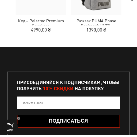
Кеды Palermo Premium
Рюкзак PUMA Phase
Шлеп
Sneakers
Backpack III 22L
4990,00 ₴
1390,00 ₴
2
ПРИСОЕДИНЯЙСЯ К ПОДПИСЧИКАМ, ЧТОБЫ
ПОЛУЧИТЬ
10% СКИДКИ
НА ПОКУПКУ
Введите E-mail
ПОДПИСАТЬСЯ