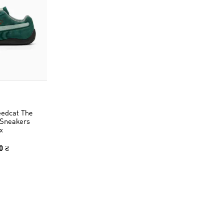
edcat The
Sneakers
x
0 ₴