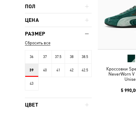
ПОЛ
ЦЕНА
РАЗМЕР
Сбросить все
36
37
37.5
38
38.5
Кроссовки Spe
39
40
41
42
42.5
NeverWorn V 
Unise
43
5 990,0
ЦВЕТ