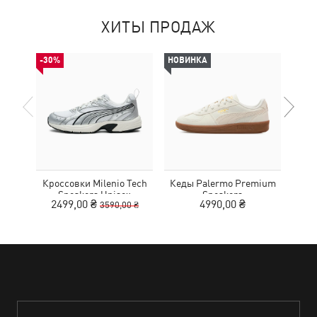
ХИТЫ ПРОДАЖ
-30%
НОВИНКА
Кроссовки Milenio Tech
Кеды Palermo Premium
Кед
Sneakers Unisex
Sneakers
2499,00 ₴
4990,00 ₴
3590,00 ₴