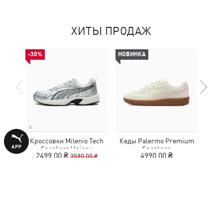
ХИТЫ ПРОДАЖ
-30%
НОВИНКА
Кроссовки Milenio Tech
Кеды Palermo Premium
Кед
Sneakers Unisex
Sneakers
2499,00 ₴
4990,00 ₴
3590,00 ₴