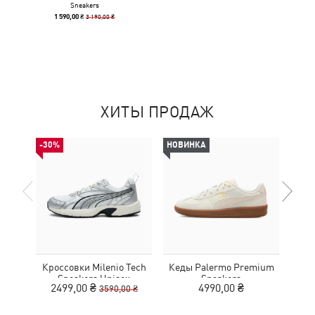
Sneakers
3 190,00 ₴
1 590,00 ₴
ХИТЫ ПРОДАЖ
-30%
НОВИНКА
Кроссовки Milenio Tech
Кеды Palermo Premium
Кед
Sneakers Unisex
Sneakers
2499,00 ₴
4990,00 ₴
3590,00 ₴