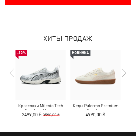
ХИТЫ ПРОДАЖ
-30%
НОВИНКА
Кроссовки Milenio Tech
Кеды Palermo Premium
Кед
Sneakers Unisex
Sneakers
2499,00 ₴
4990,00 ₴
3590,00 ₴