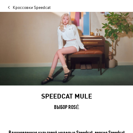
Кроссовки Speedcat
SPEEDCAT MULE
ВЫБОР ROSÉ
Вдохновленная культовой моделью Speedcat, версия Speedcat