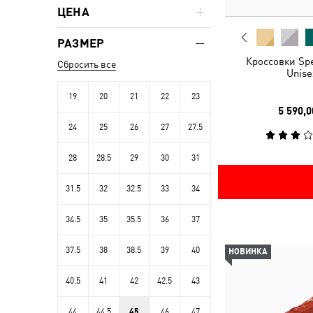
ЦЕНА
РАЗМЕР
Кроссовки Sp
Сбросить все
Unise
19
20
21
22
23
5 590,0
24
25
26
27
27.5
28
28.5
29
30
31
31.5
32
32.5
33
34
34.5
35
35.5
36
37
37.5
38
38.5
39
40
НОВИНКА
40.5
41
42
42.5
43
44
44.5
45
46
47