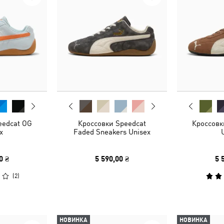
eedcat OG
Кроссовки Speedcat
Кроссовк
x
Faded Sneakers Unisex
0 ₴
5 590,00 ₴
5 
(
2
)
НОВИНКА
НОВИНКА