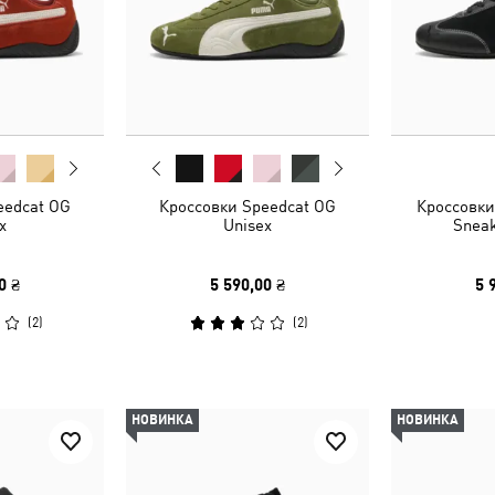
eedcat OG
Кроссовки Speedcat OG
Кроссовки
x
Unisex
Sneak
0 ₴
5 590,00 ₴
5 
(
2
)
(
2
)
НОВИНКА
НОВИНКА