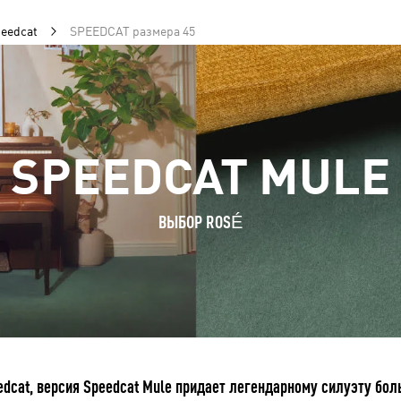
eedcat
SPEEDCAT размера 45
SPEEDCAT MULE
ВЫБОР ROSÉ
dcat, версия Speedcat Mule придает легендарному силуэту бол