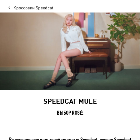
Кроссовки Speedcat
SPEEDCAT MULE
ВЫБОР ROSÉ
Вдохновленная культовой моделью Speedcat, версия Speedcat