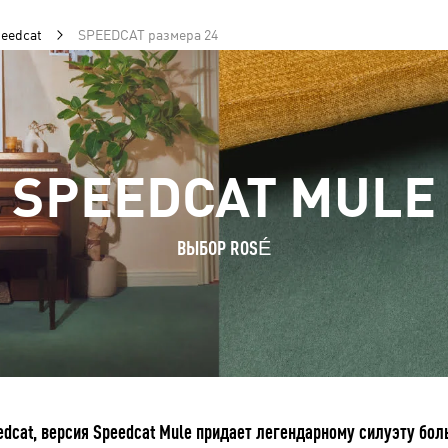
eedcat
SPEEDCAT размера 24
SPEEDCAT MULE
ВЫБОР ROSÉ
dcat, версия Speedcat Mule придает легендарному силуэту бол