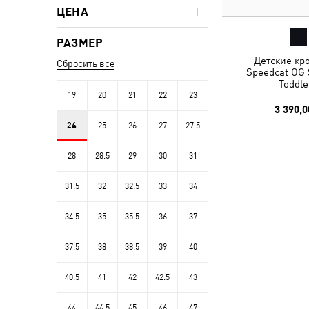
ЦЕНА
РАЗМЕР
Детские кр
Сбросить все
Speedcat OG 
Toddle
19
20
21
22
23
3 390,0
24
25
26
27
27.5
28
28.5
29
30
31
31.5
32
32.5
33
34
34.5
35
35.5
36
37
37.5
38
38.5
39
40
40.5
41
42
42.5
43
44
44.5
45
46
47