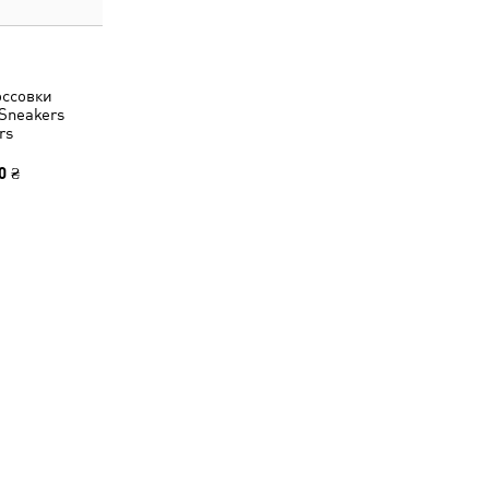
оссовки
Sneakers
rs
0 ₴