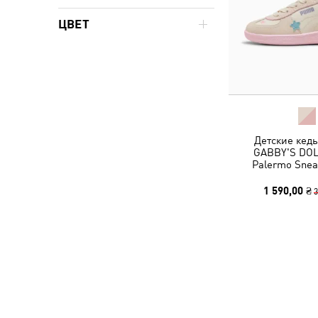
ЦВЕТ
Детские кед
GABBY'S DO
Palermo Snea
1 590,00 ₴
3