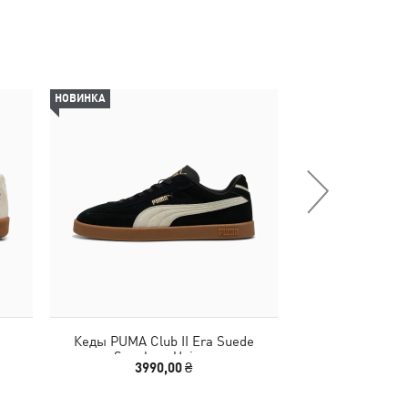
НОВИНКА
-29%
Кеды PUMA Club II Era Suede
Шлепанцы Karme
Sneakers Unisex
Sl
3990,00 ₴
2190,00