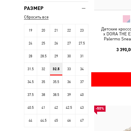
РАЗМЕР
Сбросить все
Детские кросс
19
20
21
22
23
x DORA THE 
Palermo Snea
24
25
26
27
27.5
3 390,0
28
28.5
29
30
31
31.5
32
32.5
33
34
34.5
35
35.5
36
37
37.5
38
38.5
39
40
40.5
41
42
42.5
43
-50%
44
44.5
45
46
47