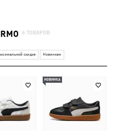
ERMO
6
ТОВАРОВ
ксимальной скидке
Новинкам
НОВИНКА