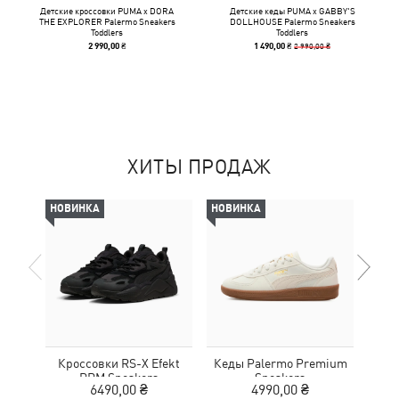
Детские кроссовки PUMA x DORA
Детские кеды PUMA x GABBY'S
THE EXPLORER Palermo Sneakers
DOLLHOUSE Palermo Sneakers
Toddlers
Toddlers
2 990,00 ₴
2 990,00 ₴
1 490,00 ₴
ХИТЫ ПРОДАЖ
НОВИНКА
НОВИНКА
НОВ
Кроссовки RS-X Efekt
Кеды Palermo Premium
Кед
PRM Sneakers
Sneakers
6490,00 ₴
4990,00 ₴