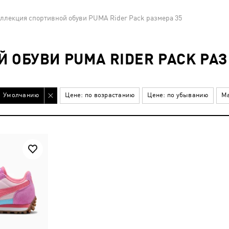
ллекция спортивной обуви PUMA Rider Pack размера 35
 ОБУВИ PUMA RIDER PACK РАЗ
Умолчанию
Цене: по возрастанию
Цене: по убыванию
Ма