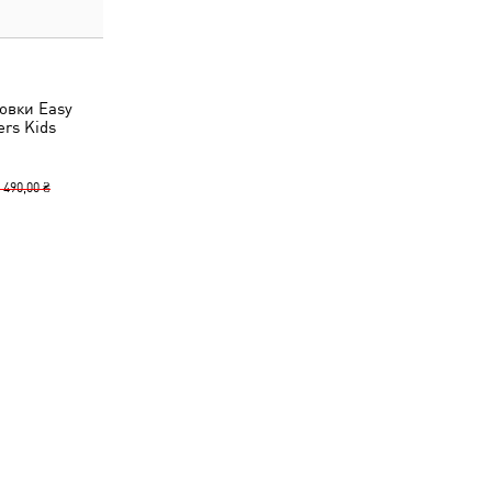
овки Easy
ers Kids
 490,00 ₴