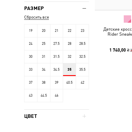
РАЗМЕР
Сбросить все
Детские кросс
19
20
21
22
23
Rider Sneak
24
25
27.5
28
28.5
1 740,00 ₴
3
30
31
31.5
32
32.5
33
34
34.5
35
35.5
37
38
39
40.5
42
43
44.5
46
ЦВЕТ