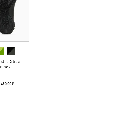
tro Slide
nisex
 490,00 ₴