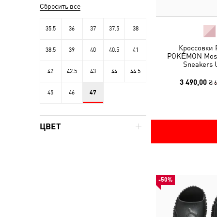
Сбросить все
35.5
36
37
37.5
38
Кроссовки 
38.5
39
40
40.5
41
POKÉMON Most
Sneakers 
42
42.5
43
44
44.5
3 490,00 ₴
6
45
46
47
ЦВЕТ
-50%