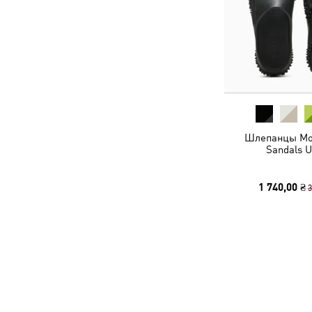
Шлепанцы Mos
Sandals U
1 740,00 ₴
3