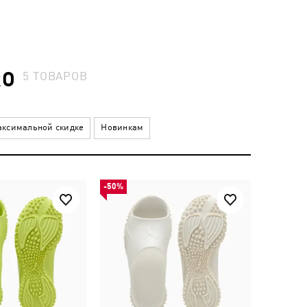
RO
5
ТОВАРОВ
ксимальной скидке
Новинкам
-50%