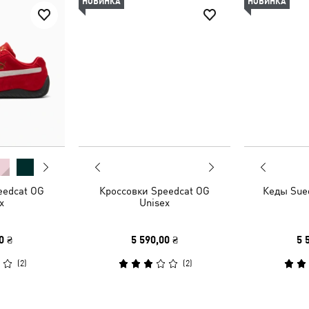
НОВИНКА
НОВИНКА
eedcat OG
Кроссовки Speedcat OG
Кеды Sue
x
Unisex
0 ₴
5 590,00 ₴
5 
(
2
)
(
2
)