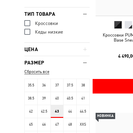
ТИП ТОВАРА
Кроссовки
Кеды низкие
Кроссовки PUM
Base Sne
ЦЕНА
4 490,0
РАЗМЕР
Сбросить все
35.5
36
37
37.5
38
38.5
39
40
40.5
41
42
42.5
43
44
44.5
НОВИНКА
45
46
47
48
XXS