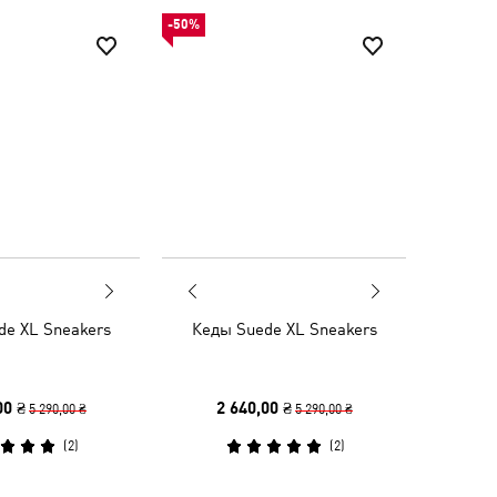
-50%
de XL Sneakers
Кеды Suede XL Sneakers
00 ₴
2 640,00 ₴
5 290,00 ₴
5 290,00 ₴
(
2
)
(
2
)