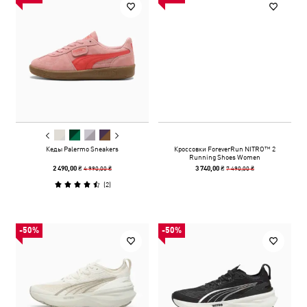
Кеды Palermo Sneakers
Кроссовки ForeverRun NITRO™ 2
Running Shoes Women
4 990,00 ₴
7 490,00 ₴
2 490,00 ₴
3 740,00 ₴
(
2
)
-50%
-50%