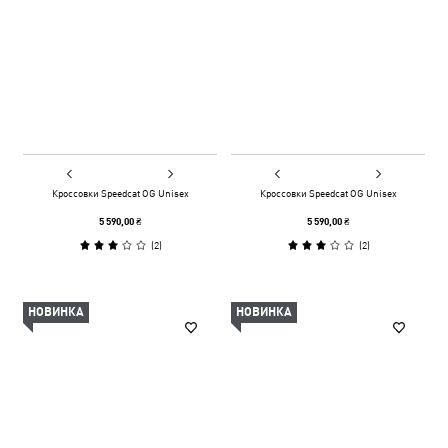
Кроссовки Speedcat OG Unisex
Кроссовки Speedcat OG Unisex
5 590,00 ₴
5 590,00 ₴
(
2
)
(
2
)
НОВИНКА
НОВИНКА