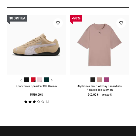
НОВИНКА
-50%
Кроссовки Speedcat OG Unisex
Футболка Train All Day Essentials
Relaxed Tee Women
1 490,00 ₴
5 590,00 ₴
740,00 ₴
(
2
)