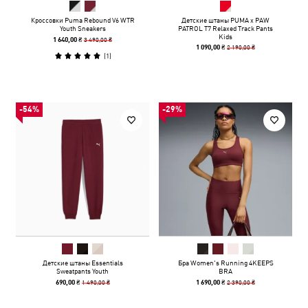
Кроссовки Puma Rebound V6 WTR
Детские штаны PUMA x PAW
Youth Sneakers
PATROL T7 Relaxed Track Pants
Kids
3 490,00 ₴
1 640,00 ₴
2 190,00 ₴
1 090,00 ₴
(
1
)
-54%
-29%
Детские штаны Essentials
Бра Women's Running 4KEEPS
Sweatpants Youth
BRA
1 490,00 ₴
2 390,00 ₴
690,00 ₴
1 690,00 ₴