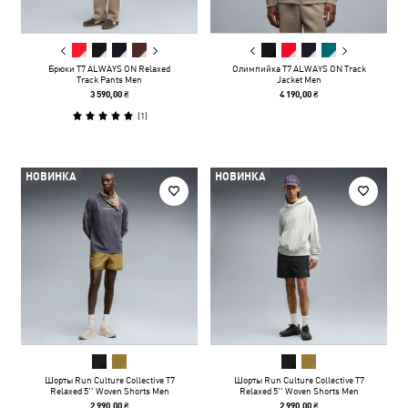
Брюки T7 ALWAYS ON Relaxed
Олимпийка T7 ALWAYS ON Track
Track Pants Men
Jacket Men
3 590,00 ₴
4 190,00 ₴
(
1
)
НОВИНКА
НОВИНКА
Шорты Run Culture Collective T7
Шорты Run Culture Collective T7
Relaxed 5'' Woven Shorts Men
Relaxed 5'' Woven Shorts Men
2 990,00 ₴
2 990,00 ₴