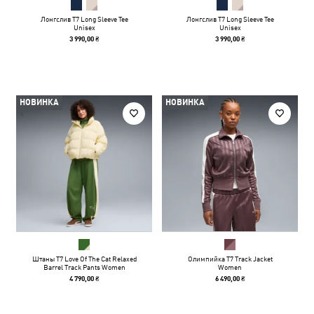
Лонгслив T7 Long Sleeve Tee
Лонгслив T7 Long Sleeve Tee
Unisex
Unisex
3 990,00 ₴
3 990,00 ₴
НОВИНКА
НОВИНКА
Штаны T7 Love Of The Cat Relaxed
Олимпийка T7 Track Jacket
Barrel Track Pants Women
Women
4 790,00 ₴
6 490,00 ₴