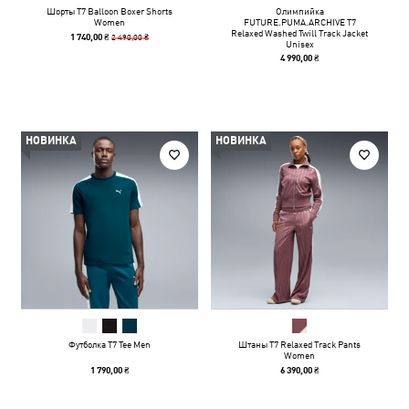
Шорты T7 Balloon Boxer Shorts
Олимпийка
Women
FUTURE.PUMA.ARCHIVE T7
Relaxed Washed Twill Track Jacket
2 490,00 ₴
1 740,00 ₴
Unisex
4 990,00 ₴
НОВИНКА
НОВИНКА
Футболка T7 Tee Men
Штаны T7 Relaxed Track Pants
Women
1 790,00 ₴
6 390,00 ₴