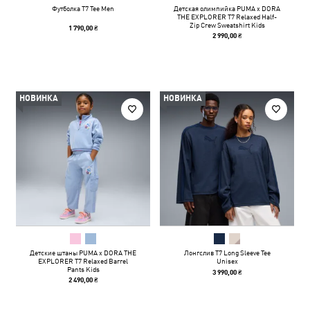
Футболка T7 Tee Men
Детская олимпийка PUMA x DORA
THE EXPLORER T7 Relaxed Half-
Zip Crew Sweatshirt Kids
1 790,00 ₴
2 990,00 ₴
НОВИНКА
НОВИНКА
Детские штаны PUMA x DORA THE
Лонгслив T7 Long Sleeve Tee
EXPLORER T7 Relaxed Barrel
Unisex
Pants Kids
3 990,00 ₴
2 490,00 ₴