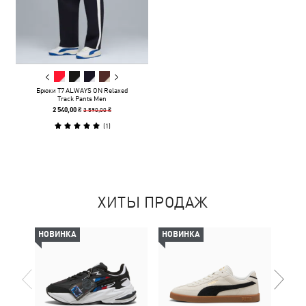
Брюки T7 ALWAYS ON Relaxed
Track Pants Men
3 590,00 ₴
2 540,00 ₴
(
1
)
ХИТЫ ПРОДАЖ
НОВИНКА
НОВИНКА
-69%