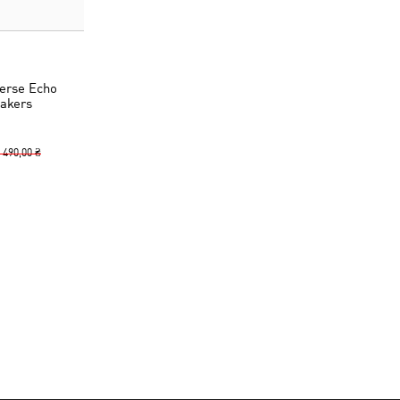
erse Echo
akers
 490,00 ₴