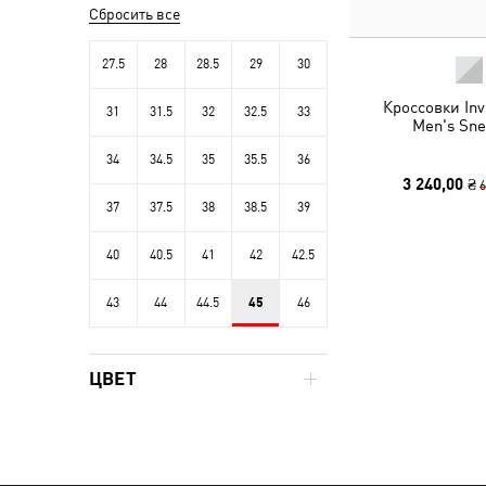
Сбросить все
27.5
28
28.5
29
30
Кроссовки Inv
31
31.5
32
32.5
33
Men's Sne
34
34.5
35
35.5
36
3 240,00 ₴
6
37
37.5
38
38.5
39
40
40.5
41
42
42.5
43
44
44.5
45
46
ЦВЕТ