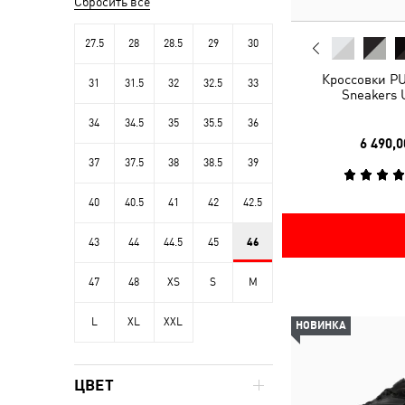
Сбросить все
27.5
28
28.5
29
30
Кроссовки P
31
31.5
32
32.5
33
Sneakers 
34
34.5
35
35.5
36
6 490,0
37
37.5
38
38.5
39
40
40.5
41
42
42.5
43
44
44.5
45
46
47
48
XS
S
M
L
XL
XXL
НОВИНКА
ЦВЕТ