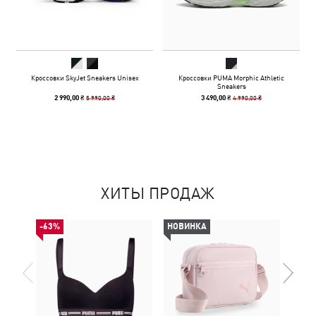
Кроссовки SkyJet Sneakers Unisex
Кроссовки PUMA Morphic Athletic
Sneakers
5 990,00 ₴
4 990,00 ₴
2 990,00 ₴
3 490,00 ₴
ХИТЫ ПРОДАЖ
-63%
НОВИНКА
НОВ