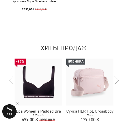
Кроссовки SkyJet Sneakers Unisex
5 990,00 ₴
2 990,00 ₴
ХИТЫ ПРОДАЖ
-63%
НОВИНКА
НОВ
Бра Women's Padded Bra
Сумка HER 1.5L Crossbody
Кед
1 Pack
Bag
Sue
699,00 ₴
1790,00 ₴
1890,00 ₴