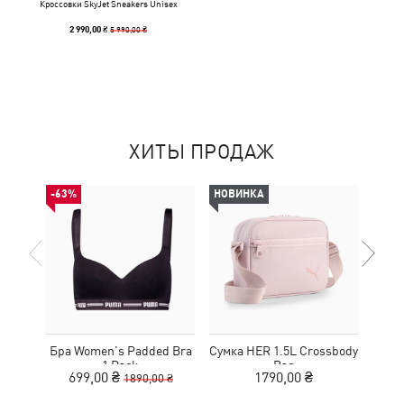
Кроссовки SkyJet Sneakers Unisex
5 990,00 ₴
2 990,00 ₴
ХИТЫ ПРОДАЖ
-63%
НОВИНКА
НОВ
Бра Women's Padded Bra
Сумка HER 1.5L Crossbody
Кед
1 Pack
Bag
Sue
699,00 ₴
1790,00 ₴
1890,00 ₴