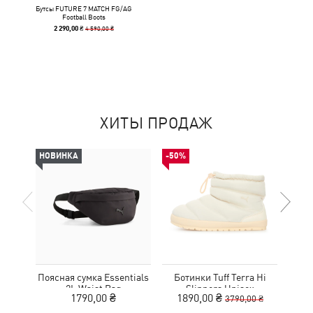
Бутсы FUTURE 7 MATCH FG/AG
Football Boots
4 590,00 ₴
2 290,00 ₴
ХИТЫ ПРОДАЖ
НОВИНКА
-50%
-50%
Поясная сумка Essentials
Ботинки Tuff Terra Hi
Кро
2L Waist Bag
Slippers Unisex
Tr
1790,00 ₴
1890,00 ₴
1
3790,00 ₴