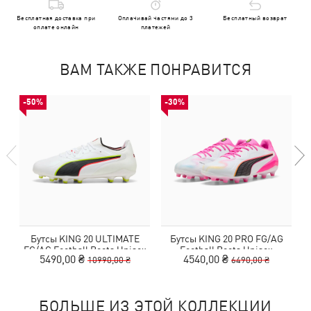
Бесплатная доставка при
Оплачивай частями до 3
Бесплатный возврат
оплате онлайн
платежей
ВАМ ТАКЖЕ ПОНРАВИТСЯ
-50%
-30%
Бутсы KING 20 ULTIMATE
Бутсы KING 20 PRO FG/AG
FG/AG Football Boots Unisex
Football Boots Unisex
5490,00 ₴
4540,00 ₴
10990,00 ₴
6490,00 ₴
БОЛЬШЕ ИЗ ЭТОЙ КОЛЛЕКЦИИ