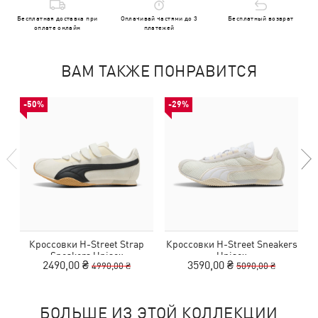
Бесплатная доставка при
Оплачивай частями до 3
Бесплатный возврат
оплате онлайн
платежей
ВАМ ТАКЖЕ ПОНРАВИТСЯ
-50%
-29%
Кроссовки H-Street Strap
Кроссовки H-Street Sneakers
Sneakers Unisex
Unisex
E
2490,00 ₴
3590,00 ₴
4990,00 ₴
5090,00 ₴
БОЛЬШЕ ИЗ ЭТОЙ КОЛЛЕКЦИИ