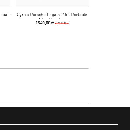
eball
Сумка Porsche Legacy 2.5L Portable
Кроссовки Re
Shoulder Bag
1540,00 ₴
1790,00
2190,00 ₴