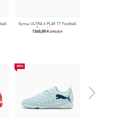
ball
Бутсы ULTRA 6 PLAY TT Football
Бутсы FUTURE 9 
Boots Unisex
Boots
1340,00 ₴
2290,00
2690,00 ₴
-50%
-50%