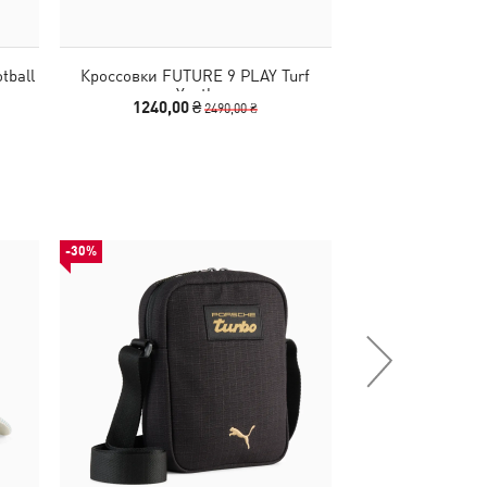
tball
Кроссовки FUTURE 9 PLAY Turf
Бутсы FUTURE 9 
Youth
Boots
1240,00 ₴
2290,00
2490,00 ₴
-30%
-53%