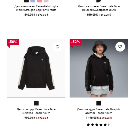
Детские штаны Essentials High-
Детские штаны Essentials Tape
Waist Straight-Leg Pants Youth
Relaxed Sweatpants Youth
1 690,00 ₴
1 890,00 ₴
840,00 ₴
890,00 ₴
-50%
-52%
Детское худи Essentials Tape
Детское худи Essentials Graphic
Relaxed Hoodie Youth
Animal Hoodie Youth
1 990,00 ₴
2 490,00 ₴
990,00 ₴
1 190,00 ₴
(
1
)