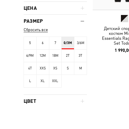
ЦЕНА
РАЗМЕР
Детский спо
Сбросить все
костюм Mi
Essentials Ra
Set Tod
5
6
7
0/3M
3/6M
1 990,0
6/9M
12M
18M
2T
3T
4T
XXS
XS
S
M
L
XL
XXL
ЦВЕТ