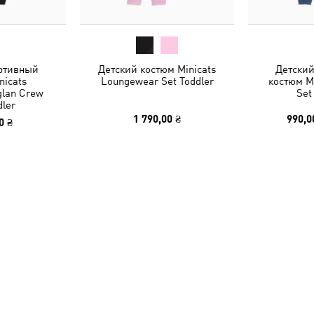
ртивный
Детский костюм Minicats
Детски
nicats
Loungewear Set Toddler
костюм Mi
glan Crew
Set
dler
1 790,00 ₴
990,0
0 ₴