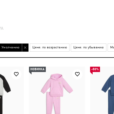
РА
Умолчанию
Цене: по возрастанию
Цене: по убыванию
Ма
НОВИНКА
-50%