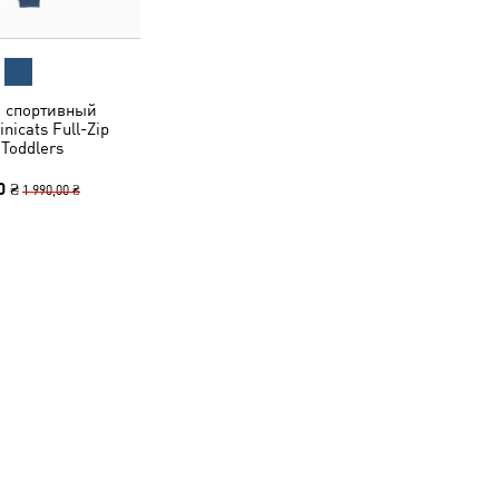
й спортивный
nicats Full-Zip
 Toddlers
0 ₴
1 990,00 ₴