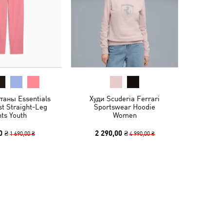
таны Essentials
Худи Scuderia Ferrari
t Straight-Leg
Sportswear Hoodie
ts Youth
Women
0 ₴
2 290,00 ₴
1 690,00 ₴
4 990,00 ₴