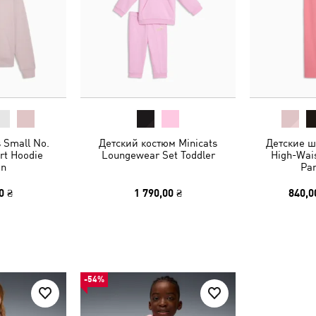
s Small No.
Детский костюм Minicats
Детские ш
rt Hoodie
Loungewear Set Toddler
High-Wais
n
Pan
0 ₴
1 790,00 ₴
840,0
-54%