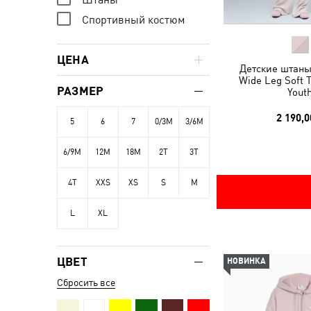
Спортивный костюм
ЦЕНА
Детские штаны 
Wide Leg Soft 
РАЗМЕР
Yout
2 190,0
5
6
7
0/3M
3/6M
6/9M
12M
18M
2T
3T
4T
XXS
XS
S
M
L
XL
ЦВЕТ
НОВИНКА
Сбросить все