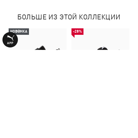
БОЛЬШЕ ИЗ ЭТОЙ КОЛЛЕКЦИИ
НОВИНКА
-28%
Детские кеды Courtflex V3
Детские кеды Court Classic
Sneakers Kids
Vulc Formstrip Kids' Sneakers
1790,00 ₴
1640,00 ₴
2290,00 ₴
С ЭТИМ ТОВАРОМ ПОКУПАЮТ
НОВИНКА
-29%