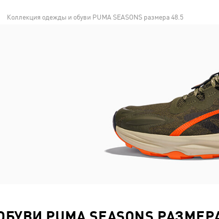
Коллекция одежды и обуви PUMA SEASONS размера 48.5
БУВИ PUMA SEASONS РАЗМЕРА