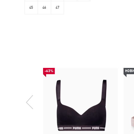
45
46
47
-63%
НОВ