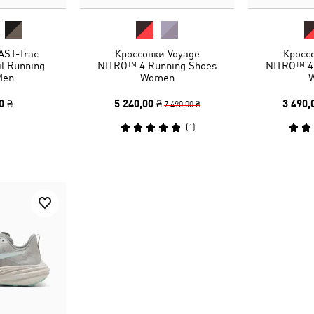
AST-Trac
Кроссовки Voyage
Кросс
l Running
NITRO™ 4 Running Shoes
NITRO™ 4
Men
Women
0 ₴
5 240,00 ₴
3 490,
7 490,00 ₴
(
1
)