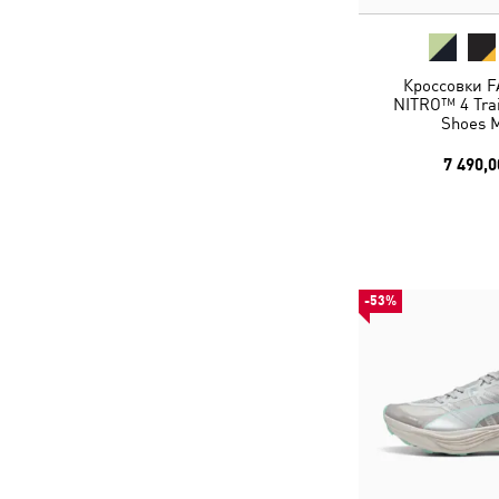
Кроссовки F
NITRO™ 4 Trai
Shoes 
7 490,0
-53%