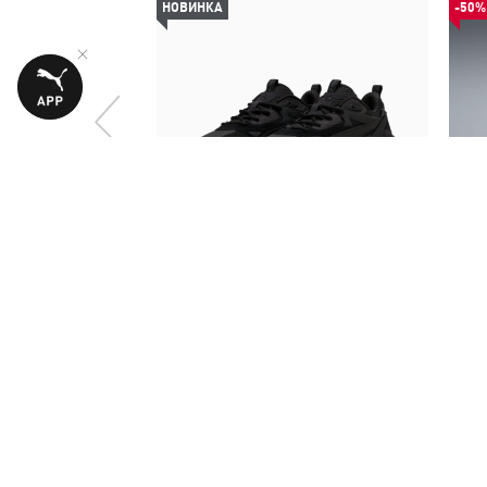
НОВИНКА
-50%
Кроссовки RS-X Efekt PRM Sneakers
Шор
6490,00 ₴