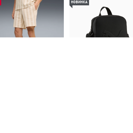
НОВИНКА
ты PUMA Class 8" Shorts Men
Сумка PUMA Buzz Portable 
1090,00 ₴
990,00 ₴
2190,00 ₴