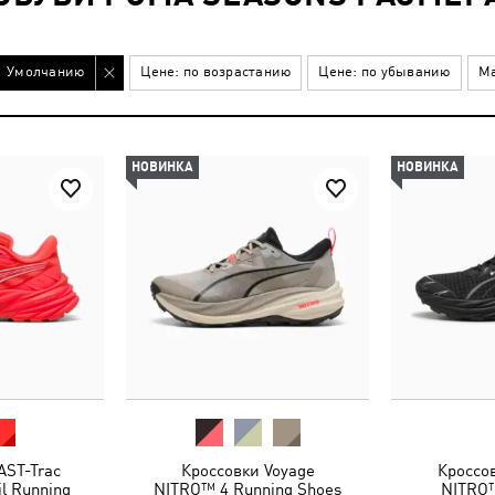
Умолчанию
Цене: по возрастанию
Цене: по убыванию
Ма
НОВИНКА
НОВИНКА
AST-Trac
Кроссовки Voyage
Кроссов
l Running
NITRO™ 4 Running Shoes
NITRO™