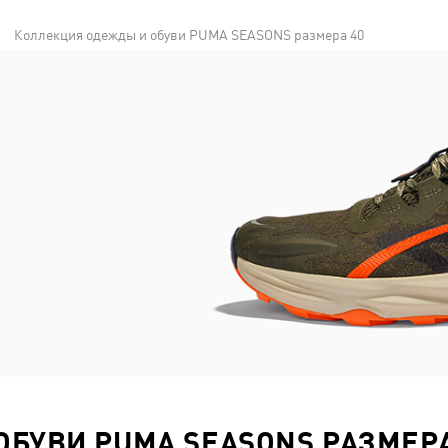
Коллекция одежды и обуви PUMA SEASONS размера 40
БУВИ PUMA SEASONS РАЗМЕРА