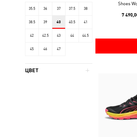
Shoes W
35.5
36
37
37.5
38
7 490,0
38.5
39
40
40.5
41
42
42.5
43
44
44.5
45
46
47
ЦВЕТ