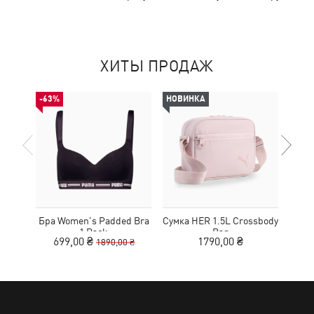
ХИТЫ ПРОДАЖ
-63%
НОВИНКА
НОВ
Бра Women's Padded Bra
Сумка HER 1.5L Crossbody
Кед
1 Pack
Bag
Sue
699,00 ₴
1790,00 ₴
1890,00 ₴