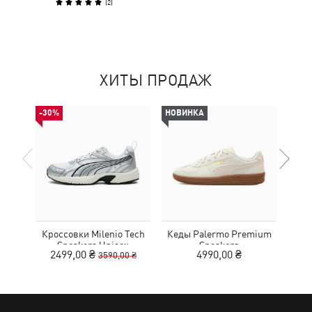
(
2
)
ХИТЫ ПРОДАЖ
-30%
НОВИНКА
Кроссовки Milenio Tech
Кеды Palermo Premium
Кед
Sneakers Unisex
Sneakers
2499,00 ₴
4990,00 ₴
3590,00 ₴