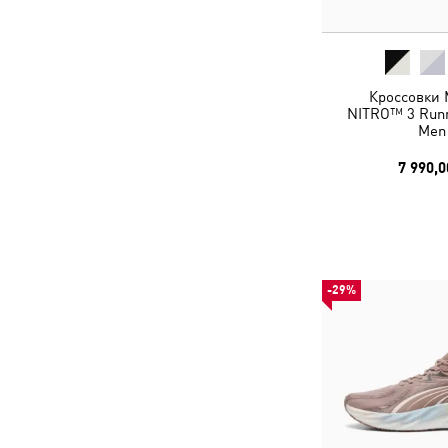
Кроссовки 
NITRO™ 3 Runn
Men
7 990,0
-29%