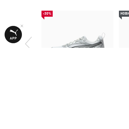
-30%
НОВ
Кроссовки Milenio Tech Sneakers
Кед
Unisex
2499,00 ₴
3590,00 ₴