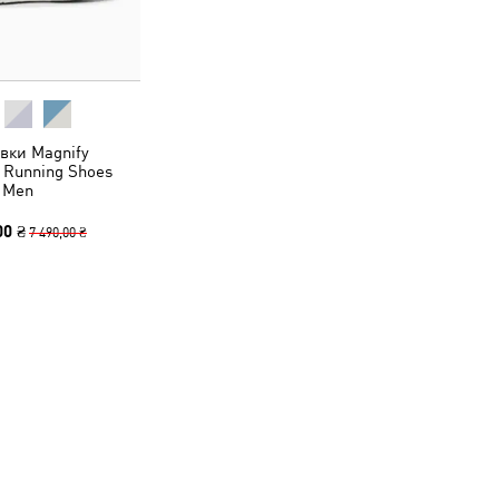
вки Magnify
 Running Shoes
Men
00 ₴
7 490,00 ₴