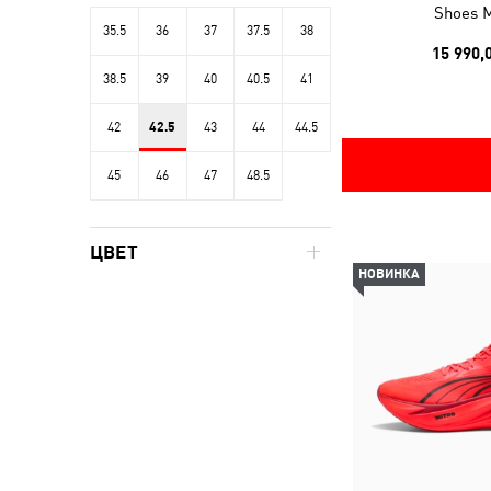
Shoes 
35.5
36
37
37.5
38
15 990,
38.5
39
40
40.5
41
42
42.5
43
44
44.5
45
46
47
48.5
ЦВЕТ
НОВИНКА