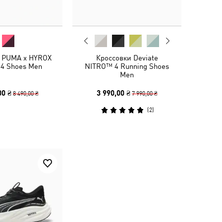
 PUMA x HYROX
Кроссовки Deviate
 4 Shoes Men
NITRO™ 4 Running Shoes
Men
00 ₴
3 990,00 ₴
8 490,00 ₴
7 990,00 ₴
(
2
)