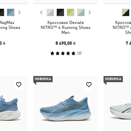
 MagMax
Кроссовки Deviate
Кроссов
ing Shoes
NITRO™ 4 Running Shoes
NITRO™ 4
Men
Sh
0 ₴
8 490,00 ₴
7 
(
2
)
НОВИНКА
НОВИНКА