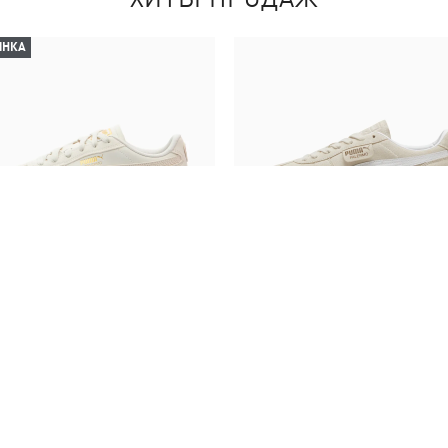
ИНКА
ы Palermo Premium Sneakers
Кеды Palermo Sneakers
4990,00 ₴
4990,00 ₴