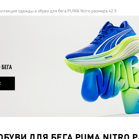
ллекция одежды и обуви для бега PUMA Nitro размера 42.5
 БЕГА
Е
УВИ ДЛЯ БЕГА PUMA NITRO Р