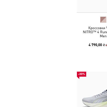
Кроссовки V
NITRO™ 4 Runn
Men
4 790,00 ₴
6
-30%