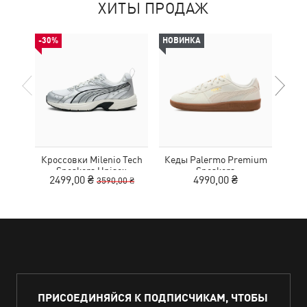
ХИТЫ ПРОДАЖ
-30%
НОВИНКА
Кроссовки Milenio Tech
Кеды Palermo Premium
Кед
Sneakers Unisex
Sneakers
2499,00 ₴
4990,00 ₴
3590,00 ₴
ПРИСОЕДИНЯЙСЯ К ПОДПИСЧИКАМ, ЧТОБЫ