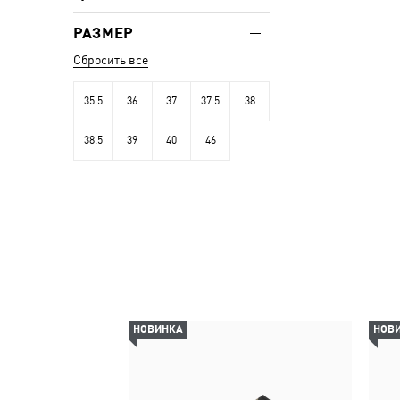
РАЗМЕР
Сбросить все
35.5
36
37
37.5
38
38.5
39
40
46
НОВИНКА
НОВ