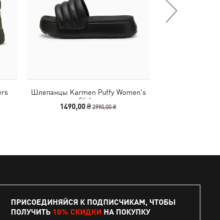
ers
Шлепанцы Karmen Puffy Women's
Кеды Palermo P
Slides
1490,00 ₴
4990
2990,00 ₴
ПРИСОЕДИНЯЙСЯ К ПОДПИСЧИКАМ, ЧТОБЫ
ПОЛУЧИТЬ
10% СКИДКИ
НА ПОКУПКУ