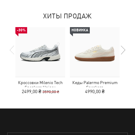
ХИТЫ ПРОДАЖ
-30%
НОВИНКА
Кроссовки Milenio Tech
Кеды Palermo Premium
Кед
Sneakers Unisex
Sneakers
2499,00 ₴
4990,00 ₴
3590,00 ₴