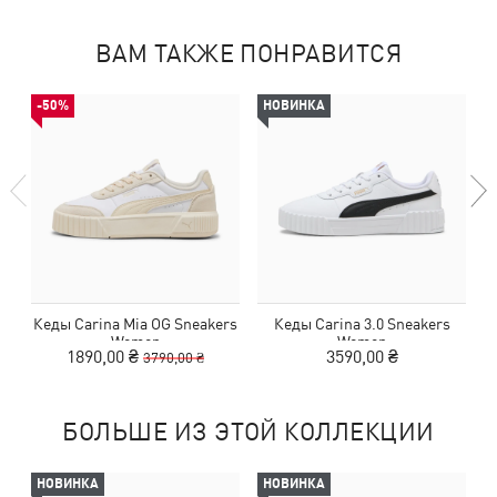
ВАМ ТАКЖЕ ПОНРАВИТСЯ
-50%
НОВИНКА
Кеды Carina Mia OG Sneakers
Кеды Carina 3.0 Sneakers
К
Women
Women
1890,00 ₴
3590,00 ₴
3790,00 ₴
БОЛЬШЕ ИЗ ЭТОЙ КОЛЛЕКЦИИ
НОВИНКА
НОВИНКА