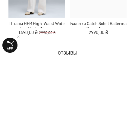
Штаны HER High-Waist Wide
Балетки Catch Soleil Ballerina
Leg Pants Women
Shoes Women
1490,00 ₴
2990,00 ₴
2990,00 ₴
ОТЗЫВЫ
1 оценка
1,0
из 5 звезд
ОСТАВИТЬ ОТЗЫВ
Показать подробности
Размер
Маломерит
Соответствует
Большемерит
50 %