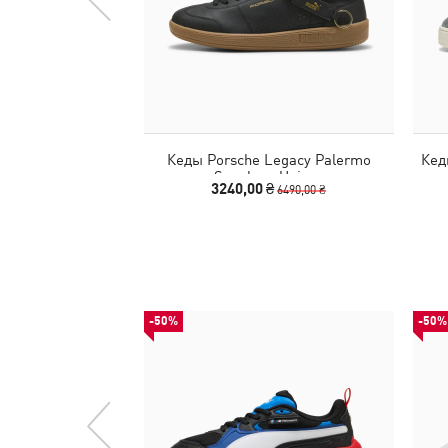
Кеды Porsche Legacy Palermo
Кед
Sneakers Unisex
3240,00 ₴
6490,00 ₴
-50%
-50%