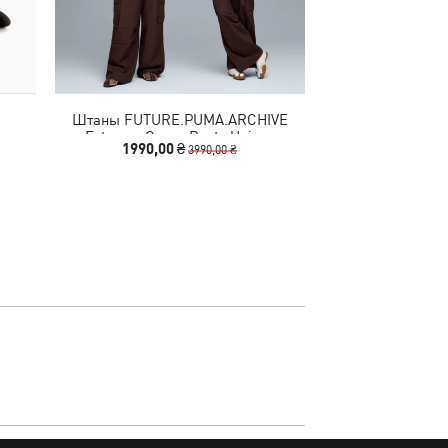
Штаны FUTURE.PUMA.ARCHIVE
Шапка Essentials
Extreme Cargo Pants Unisex
1990,00 ₴
490,00
3990,00 ₴