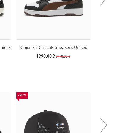
nisex
Кеды RBD Break Sneakers Unisex
Кеды Park Life
Sneaker
1990,00 ₴
2290,00
3990,00 ₴
-50%
-50%