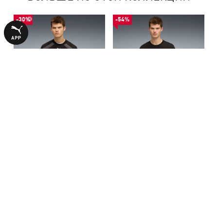
-30%
-54%
Футболка BMW M Motorsport
Свитшот BMW M Motorsport
Lifestyle Tee Men
Graphic Crew Neck Sweat Men
2090,00 ₴
2290,00 ₴
2990,00 ₴
4990,00 ₴
С ЭТИМ ТОВАРОМ ПОКУПАЮТ
-30%
-50%