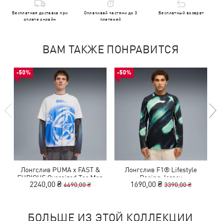
Бесплатная доставка при
Оплачивай частями до 3
Бесплатный возврат
оплате онлайн
платежей
ВАМ ТАКЖЕ ПОНРАВИТСЯ
-50%
-50%
Лонгслив PUMA x FAST &
Лонгслив F1® Lifestyle
FURIOUS Oversized Tee Men
Racing Jersey
2240,00 ₴
1690,00 ₴
4490,00 ₴
3390,00 ₴
БОЛЬШЕ ИЗ ЭТОЙ КОЛЛЕКЦИИ