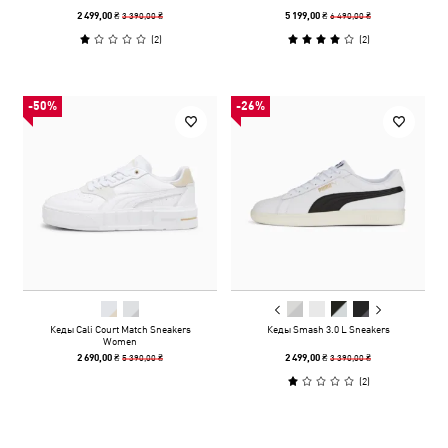
3 390,00 ₴
6 490,00 ₴
2 499,00 ₴
5 199,00 ₴
(
2
)
(
2
)
-50%
-26%
Кеды Cali Court Match Sneakers
Кеды Smash 3.0 L Sneakers
Women
5 390,00 ₴
3 390,00 ₴
2 690,00 ₴
2 499,00 ₴
(
2
)